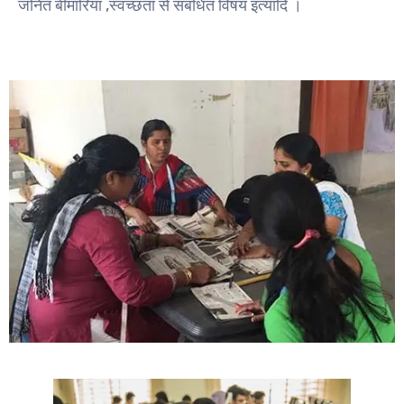
जनित बीमारियां ,स्वच्छता से संबंधित विषय इत्यादि ।