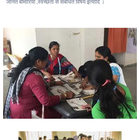
जनित बीमारियां ,स्वच्छता से संबंधित विषय इत्यादि ।