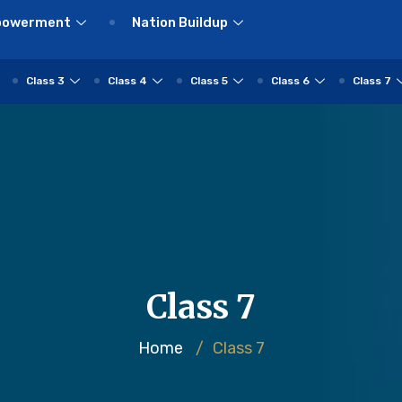
powerment
Nation Buildup
Class 3
Class 4
Class 5
Class 6
Class 7
Class 7
Home
/
Class 7