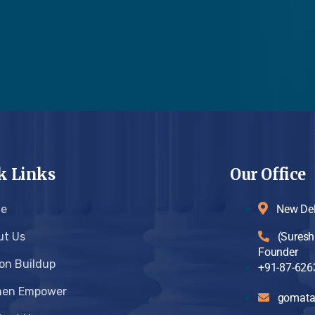
k Links
Our Office
e
New Del
ut Us
(Suresh
Founder
on Buildup
+91-87-626
en Empower
gomata