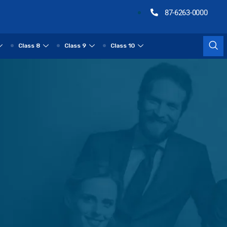
87-6263-0000
Class 8
Class 9
Class 10