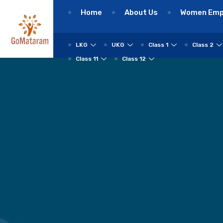
Home
About Us
Women Em
LKG
UKG
Class 1
Class 2
Class 11
Class 12